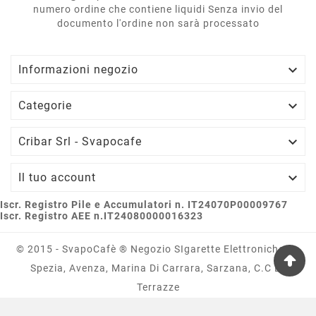
numero ordine che contiene liquidi Senza invio del
documento l'ordine non sarà processato

Informazioni negozio

Categorie

Cribar Srl - Svapocafe

Il tuo account
Iscr. Registro Pile e Accumulatori n. IT24070P00009767
Iscr. Registro AEE n.IT24080000016323
© 2015 - SvapoCafè ® Negozio SIgarette Elettroniche La
Spezia, Avenza, Marina Di Carrara, Sarzana, C.c Le
Terrazze