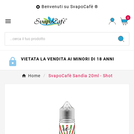
Benvenuti su SvapoCafè ®

0

VIETATA LA VENDITA AI MINORI DI 18 ANNI
Home
SvapoCafè Sandìa 20ml - Shot