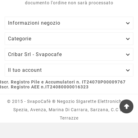
documento l'ordine non sarà processato

Informazioni negozio

Categorie

Cribar Srl - Svapocafe

Il tuo account
Iscr. Registro Pile e Accumulatori n. IT24070P00009767
Iscr. Registro AEE n.IT24080000016323
© 2015 - SvapoCafè ® Negozio SIgarette Elettroniche La
Spezia, Avenza, Marina Di Carrara, Sarzana, C.c Le
Terrazze

Social