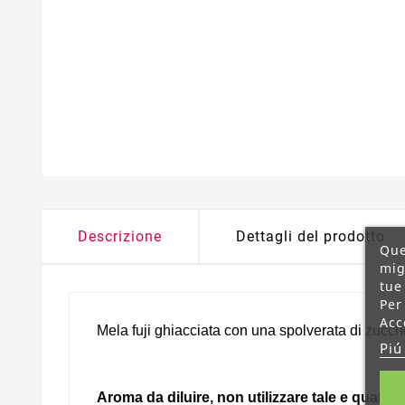
Descrizione
Dettagli del prodotto
Que
mig
tue
Per
Acc
Mela fuji ghiacciata con una spolverata di zucch
Piú
Aroma da diluire, non utilizzare tale e quale.