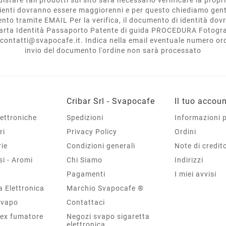
clienti dovranno essere maggiorenni e per questo chiediamo gent
to tramite EMAIL Per la verifica, il documento di identità dovrà 
arta Identità Passaporto Patente di guida PROCEDURA Fotogra
l: contatti@svapocafe.it. Indica nella email eventuale numero or
invio del documento l'ordine non sarà processato
Cribar Srl - Svapocafe
Il tuo accou
lettroniche
Spedizioni
Informazioni 
ri
Privacy Policy
Ordini
rie
Condizioni generali
Note di credit
si - Aromi
Chi Siamo
Indirizzi
Pagamenti
I miei avvisi
a Elettronica
Marchio Svapocafe ®
 Svapo
Contattaci
 ex fumatore
Negozi svapo sigaretta
elettronica