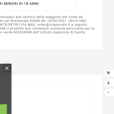
AI MINORI DI 18 ANNI
vincolato alla verifica della maggiore età come da
ato nel direttoriale 83685 del 18/03/2021. INVIA UNA
E/RETRO VIA MAIL order@svapocafe.it a seguito
NE:Il prodotto può contenere sostanze pericolose per la
o verde 800554088 dell’Istituto Superiore di Sanità.


