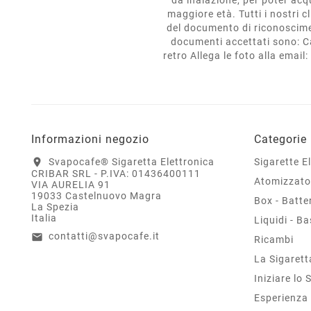
maggiore età. Tutti i nostri 
del documento di riconoscimen
documenti accettati sono: C
retro Allega le foto alla emai
Informazioni negozio
Categorie
Svapocafe® Sigaretta Elettronica
Sigarette E
location_on
CRIBAR SRL - P.IVA: 01436400111
Atomizzato
VIA AURELIA 91
19033 Castelnuovo Magra
Box - Batte
La Spezia
Italia
Liquidi - Ba
contatti@svapocafe.it
email
Ricambi
La Sigarett
Iniziare lo
Esperienza