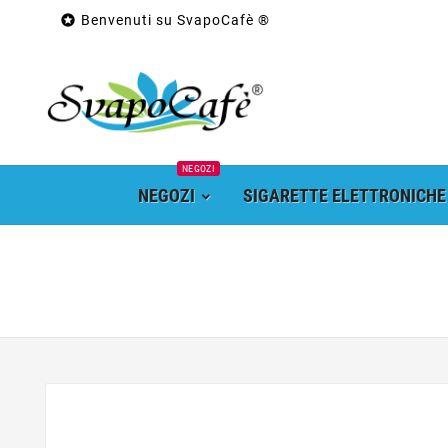

Benvenuti su SvapoCafè ®
NEGOZI
NEGOZI
SIGARETTE ELETTRONICHE