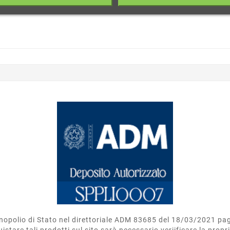
opolio di Stato nel direttoriale ADM 83685 del 18/03/2021 pag. 1
istare tali prodotti sul sito sarà necessario veriificare la prop