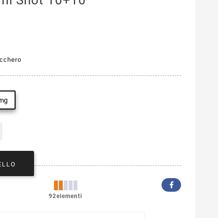
l Shot 10+10
ucchero
mg
ELLO
92elementi