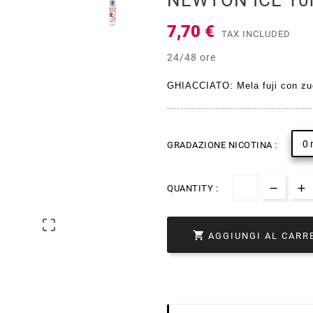
NEWTON ICE 10m
7,70 €
TAX INCLUDED
24/48 ore
GHIACCIATO: Mela fuji con z
0 
GRADAZIONE NICOTINA :
QUANTITY :


AGGIUNGI AL CARR