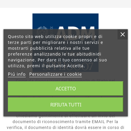
Questo sito web utilizza cookie propri e di
terze parti per migliorare i nostri servizi e
mostrarti pubblicità relativa alle tue
preferenze analizzando le tue abitudinidi
navigazione. Per dare il tuo consenso al suo
utilizzo, premi il pulsante Accetta.
Piú info
Personalizzare i cookie
Come da disposizioni del Monopolio di Stato nel
direttoriale ADM 83685 del 18/03/2021 pag. 10 art. 10
ACCETTO
relativo ai liquidi da inalazione, per poter acquistare tali
prodotti sul sito sarà necessario veriificare la propria
RIFIUTA TUTTI
identità per comprovare la maggiore età. Tutti i nostri
clienti dovranno essere maggiorenni e per questo
chiediamo gentilmente di effettuare un invio del
documento di riconoscimento tramite EMAIL Per la
verifica, il documento di identità dovrà essere in corso di