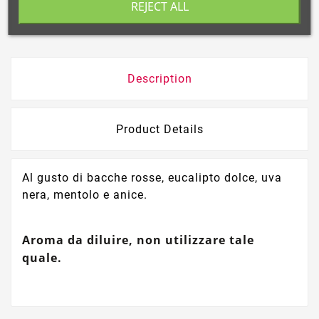
REJECT ALL
800554088 dell’Istituto Superiore di Sanità.
Description
Product Details
Al gusto di bacche rosse, eucalipto dolce, uva
nera, mentolo e anice.
Aroma da diluire, non utilizzare tale
quale.