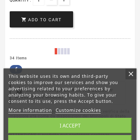
QUANTITY :

ADD TO CART
34 Items
This website uses its own and third-party
cookies to improve our services and show you
advertising related to your preferences by
Security Policy
(edit With The Customer
analyzing your browsing habits. To give your
Reassurance Module)
consent to its use, press the Accept button.
More information
Customize cookies
L'acquisto di questo prodotto è vincolato alla verifica della
maggiore età come da disposizioni dei Monopoli di Stato
nel direttoriale 83685 del 18/03/2021. INVIA UNA FOTO
I ACCEPT
CON IL DOCUMENTO FRONTE/RETRO VIA MAIL
order@svapocafe.it a seguito registazione account.
ATTENZIONE:Il prodotto può contenere sostanze
pericolose per la salute. Per info chiama il numero verde