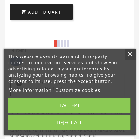

ADD TO CART
14 Items
This website uses its own and third-party
cookies to improve our services and show you
advertising related to your preferences by
analyzing your browsing habits. To give your
consent to its use, press the Accept button.
Security Policy
(edit With The Customer
Reassurance Module)
More information
Customize cookies
L'acquisto di questo prodotto è vincolato alla verifica della
I ACCEPT
maggiore età come da disposizioni dei Monopoli di Stato
nel direttoriale 83685 del 18/03/2021. INVIA UNA FOTO
CON IL DOCUMENTO FRONTE/RETRO VIA MAIL
REJECT ALL
order@svapocafe.it a seguito registazione account.
ATTENZIONE:Il prodotto può contenere sostanze
pericolose per la salute. Per info chiama il numero verde
800554088 dell’Istituto Superiore di Sanità.